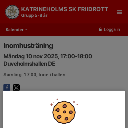
KATRINEHOLMS SK FRIIDROTT
Grupp 5-8 år
Logga in
Kalender
Inomhusträning
Måndag 10 nov 2025, 17:00-18:00
Duveholmshallen DE
Samling: 17:00, Inne i hallen