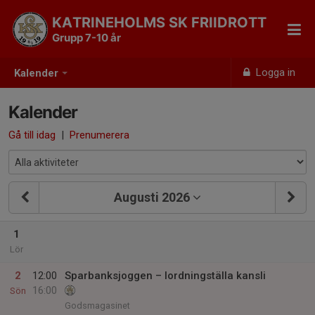
KATRINEHOLMS SK FRIIDROTT
Grupp 7-10 år
Logga in
Kalender
Kalender
Gå till idag
|
Prenumerera
Augusti 2026
1
Lör
2
12:00
Sparbanksjoggen – Iordningställa kansli
16:00
Sön
Godsmagasinet