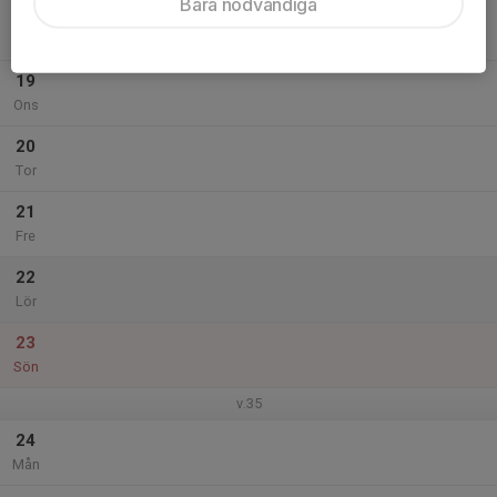
Bara nödvändiga
18
Tis
19
Ons
20
Tor
21
Fre
22
Lör
23
Sön
v.35
24
Mån