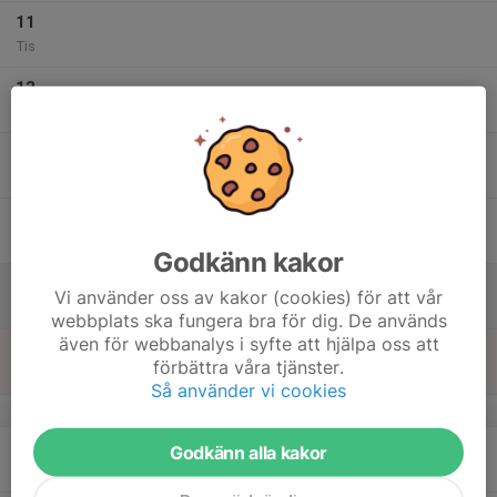
11
Tis
12
Ons
13
Tor
14
Fre
Godkänn kakor
15
Vi använder oss av kakor (cookies) för att vår
Lör
webbplats ska fungera bra för dig. De används
även för webbanalys i syfte att hjälpa oss att
16
förbättra våra tjänster.
Sön
Så använder vi cookies
v.34
17
Godkänn alla kakor
Mån