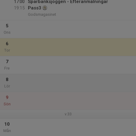
17:00
Sparbanksjoggen - Efteranmälningar
19:15
Pass3
Godsmagasinet
5
Ons
6
Tor
7
Fre
8
Lör
9
Sön
v.33
10
Mån