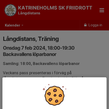
KATRINEHOLMS SK FRIIDROTT
Långdistans
Logga in
Kalender
Långdistans, Träning
Onsdag 7 feb 2024, 18:00-19:30
Backavallens löparbanor
Samling: 18:00, Backavallens löparbanor
Veckans pass presenteras i förväg på
långdistansgruppens Facebook-sida. Sök på
Katrineholm SK Långdistans på Facebook.