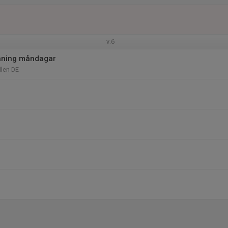
v.6
äning måndagar
len DE