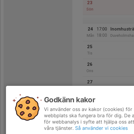
23
Sön
24
17:00
Inomhustr
18:00
Mån
Duveholmshal
25
Tis
26
Ons
27
Tor
Godkänn kakor
28
Fre
Vi använder oss av kakor (cookies) för 
webbplats ska fungera bra för dig. De
för webbanalys i syfte att hjälpa oss at
våra tjänster.
Så använder vi cookies