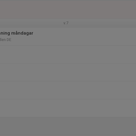
v.7
äning måndagar
len DE