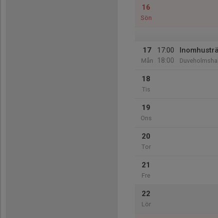
16
Sön
17
17:00
Inomhustr
18:00
Mån
Duveholmshal
18
Tis
19
Ons
20
Tor
21
Fre
22
Lör