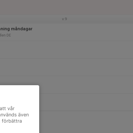
v.9
äning måndagar
len DE
att vår
 används även
t förbättra