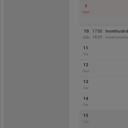
9
Sön
10
17:00
Inomhustr
18:00
Mån
Duveholmshal
11
Tis
12
Ons
13
Tor
14
Fre
15
Lör