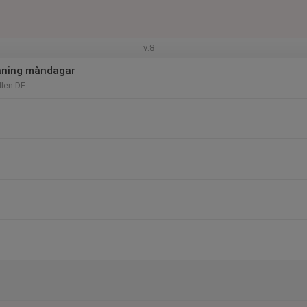
v.8
äning måndagar
len DE