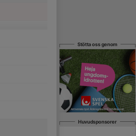
Stötta oss genom
Huvudsponsorer