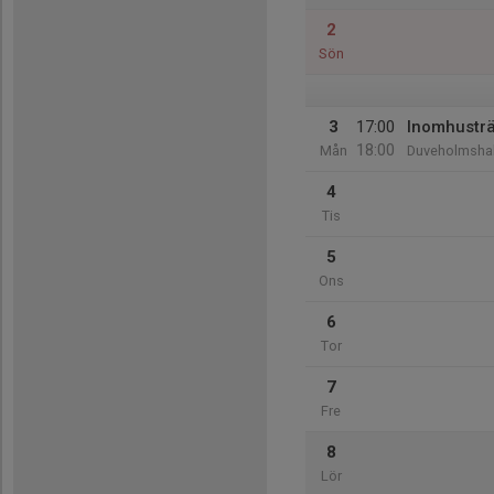
2
Sön
3
17:00
Inomhustr
18:00
Mån
Duveholmshal
4
Tis
5
Ons
6
Tor
7
Fre
8
Lör