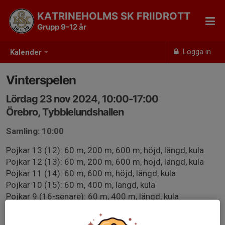
KATRINEHOLMS SK FRIIDROTT
Grupp 9-12 år
Logga in
Kalender
Vinterspelen
Lördag 23 nov 2024, 10:00-17:00
Örebro, Tybblelundshallen
Samling: 10:00
Pojkar 13 (12): 60 m, 200 m, 600 m, höjd, längd, kula
Pojkar 12 (13): 60 m, 200 m, 600 m, höjd, längd, kula
Pojkar 11 (14): 60 m, 600 m, höjd, längd, kula
Pojkar 10 (15): 60 m, 400 m, längd, kula
Pojkar 9 (16-senare): 60 m, 400 m, längd, kula
Flickor 13 (12): 60 m, 200 m, 600 m, höjd, längd, kula
Flickor 12 (13): 60 m, 200 m, 600 m, höjd, längd, kula