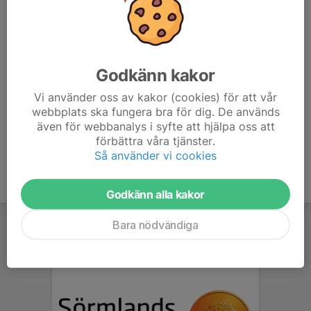
Flickor 11 (14): 60 m, 600 m, höjd, längd, kula
Flickor 10 (15): 60 m, 400 m, längd, kula
Flickor 9 (16-senare): 60 m, 400 m, längd, kula
Godkänn kakor
Anmälan: All anmälan sker på webathletics.
SENAST SÖNDAG 17 NOVEMBER
Vi använder oss av kakor (cookies) för att vår
webbplats ska fungera bra för dig. De används
även för webbanalys i syfte att hjälpa oss att
förbättra våra tjänster.
Så använder vi cookies
Godkänn alla kakor
Bara nödvändiga