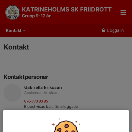
KATRINEHOLMS SK FRIIDROTT
Grupp 9-12 år
Logga in
Kontakt
Kontakt
Kontaktpersoner
Gabriella Eriksson
Assisterande tränare
076-770 80 85
E-post visas bara för inloggade
Madelene Eriksson
Assisterande tränare