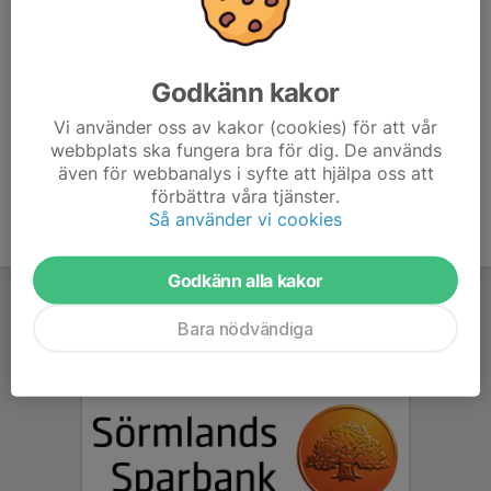
070-640 62 33
E-post visas bara för inloggade
Sandra Hjelm
Godkänn kakor
Tränare
Mobil/telefon visas bara för inloggade
Vi använder oss av kakor (cookies) för att vår
E-post visas bara för inloggade
webbplats ska fungera bra för dig. De används
även för webbanalys i syfte att hjälpa oss att
förbättra våra tjänster.
Så använder vi cookies
Godkänn alla kakor
Bara nödvändiga