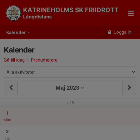
KATRINEHOLMS SK FRIIDROTT
Långdistans
Logga in
Kalender
Kalender
Gå till idag
|
Prenumerera
Maj 2023
v.18
1
Mån
2
Tis