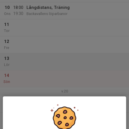
10
18:00
Långdistans, Träning
19:30
Ons
Backavallens löparbanor
11
Tor
12
Fre
13
Lör
14
Sön
v.20
15
Mån
16
Tis