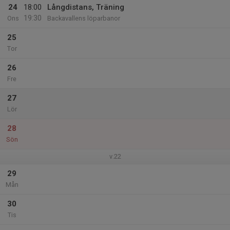
24
18:00
Långdistans, Träning
19:30
Ons
Backavallens löparbanor
25
Tor
26
Fre
27
Lör
28
Sön
v.22
29
Mån
30
Tis