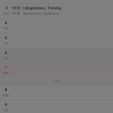
3
18:00
Långdistans, Träning
19:30
Ons
Backavallens löparbanor
4
Tor
5
Fre
6
Lör
7
Sön
v.19
8
Mån
9
Tis