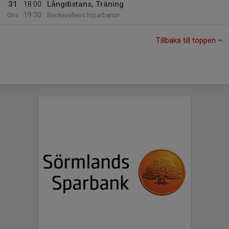
31
18:00
Långdistans, Träning
19:30
Ons
Backavallens löparbanor
Tillbaka till toppen