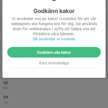
17
18:00
Långdistans, Träning
Godkänn kakor
19:30
Ons
Backavallens löparbanor
Vi använder oss av kakor (cookies) för att vår
18
webbplats ska fungera bra för dig. De används
Tor
även för webbanalys i syfte att hjälpa oss att
19
förbättra våra tjänster.
Så använder vi cookies
Fre
20
Godkänn alla kakor
Lör
21
Bara nödvändiga
Sön
v.21
22
Mån
23
Tis