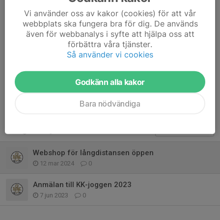
teamkod:
katrineholmsklangdistans-2797
Vi använder oss av kakor (cookies) för att vår
webbplats ska fungera bra för dig. De används
Dela nyhet
även för webbanalys i syfte att hjälpa oss att
förbättra våra tjänster.
Så använder vi cookies
Kommentarer
Godkänn alla kakor
Bara nödvändiga
Tidigare nyheter
Webshop för långdistansen öppen
12 mar 2024
0
Anmälan till KK-joggen 2023
7 jun 2023
0