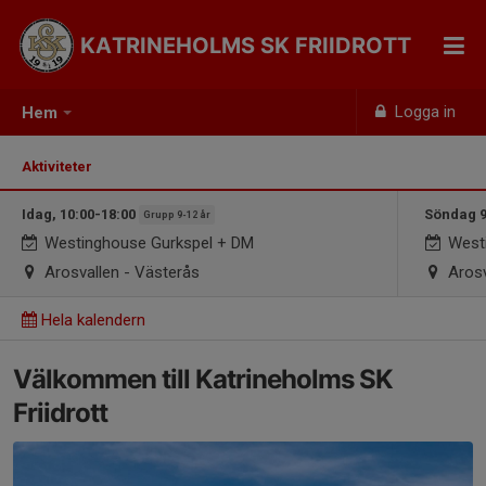
KATRINEHOLMS SK FRIIDROTT
Logga in
Hem
Aktiviteter
Idag, 10:00-18:00
Söndag 9
Grupp 9-12 år
Westinghouse Gurkspel + DM
Westi
Arosvallen - Västerås
Arosv
Hela kalendern
Välkommen till Katrineholms SK
Friidrott