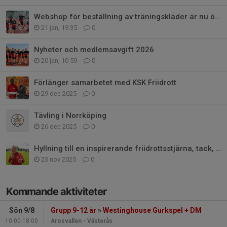
Webshop för beställning av träningskläder är nu öppen!
21 jan, 19:35
0
Nyheter och medlemsavgift 2026
20 jan, 10:59
0
Förlänger samarbetet med KSK Friidrott
29 dec 2025
0
Tävling i Norrköping
26 dec 2025
0
Hyllning till en inspirerande friidrottsstjärna, tack, Sara Lennman!
23 nov 2025
0
Kommande aktiviteter
Sön 9/8
Grupp 9-12 år
»
Westinghouse Gurkspel + DM
10:00-18:00
Arosvallen - Västerås