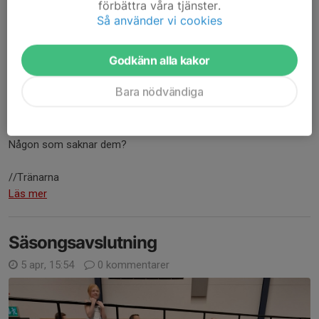
förbättra våra tjänster.
Så använder vi cookies
Godkänn alla kakor
Bara nödvändiga
Hej!
Dessa skor stod kvar i omklädningsrummet efter kvällens
träning.
Någon som saknar dem?
//Tränarna
Läs mer
Säsongsavslutning
5 apr, 15:54
0 kommentarer