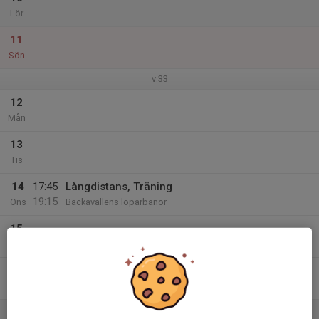
Lör
11
Sön
v.33
12
Mån
13
Tis
14
17:45
Långdistans, Träning
19:15
Ons
Backavallens löparbanor
15
Tor
16
Fre
17