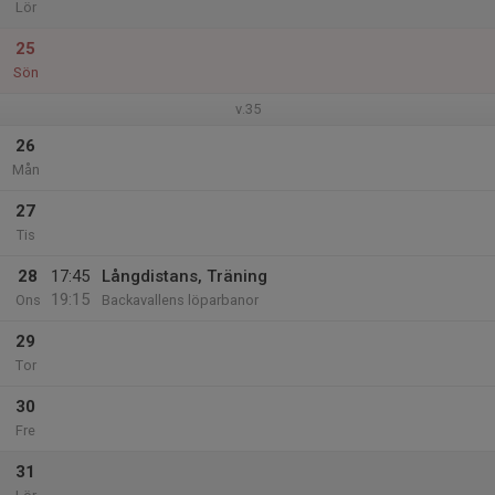
Lör
25
Sön
v.35
26
Mån
27
Tis
28
17:45
Långdistans, Träning
19:15
Ons
Backavallens löparbanor
29
Tor
30
Fre
31