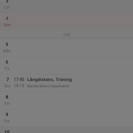
3
Lör
4
Sön
v.32
5
Mån
6
Tis
7
17:45
Långdistans, Träning
19:15
Ons
Backavallens löparbanor
8
Tor
9
Fre
10