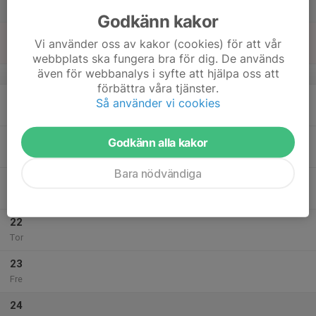
Lör
Godkänn kakor
18
Vi använder oss av kakor (cookies) för att vår
Sön
webbplats ska fungera bra för dig. De används
även för webbanalys i syfte att hjälpa oss att
v.34
förbättra våra tjänster.
19
Så använder vi cookies
Mån
20
Godkänn alla kakor
Tis
Bara nödvändiga
21
17:45
Långdistans, Träning
19:15
Ons
Backavallens löparbanor
22
Tor
23
Fre
24