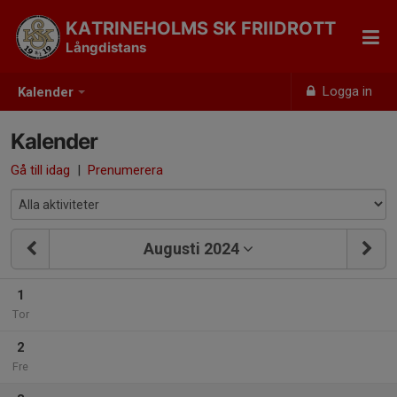
KATRINEHOLMS SK FRIIDROTT
Långdistans
Logga in
Kalender
Kalender
Gå till idag
|
Prenumerera
Augusti 2024
1
Tor
2
Fre