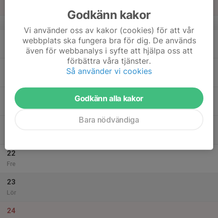
Sön
Godkänn kakor
v.12
Vi använder oss av kakor (cookies) för att vår
18
webbplats ska fungera bra för dig. De används
Mån
även för webbanalys i syfte att hjälpa oss att
förbättra våra tjänster.
19
Så använder vi cookies
Tis
20
18:00
Långdistans, Träning
Godkänn alla kakor
19:30
Ons
Backavallens löparbanor
Bara nödvändiga
21
Tor
22
Fre
23
Lör
24