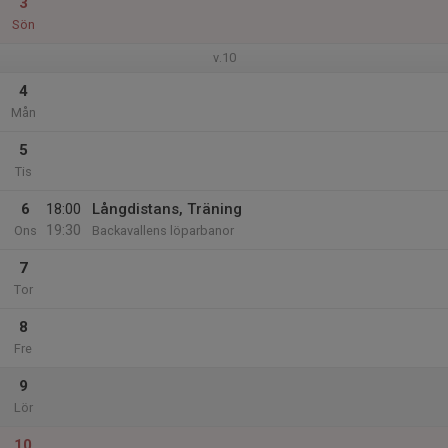
3
Sön
v.10
4
Mån
5
Tis
6
18:00
Långdistans, Träning
19:30
Ons
Backavallens löparbanor
7
Tor
8
Fre
9
Lör
10