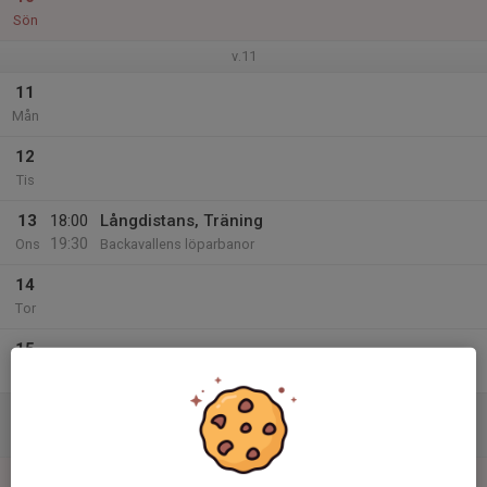
Sön
v.11
11
Mån
12
Tis
13
18:00
Långdistans, Träning
19:30
Ons
Backavallens löparbanor
14
Tor
15
Fre
16
Lör
17