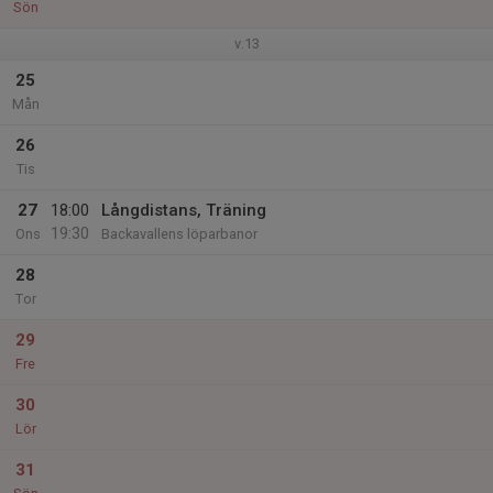
Sön
v.13
25
Mån
26
Tis
27
18:00
Långdistans, Träning
19:30
Ons
Backavallens löparbanor
28
Tor
29
Fre
30
Lör
31