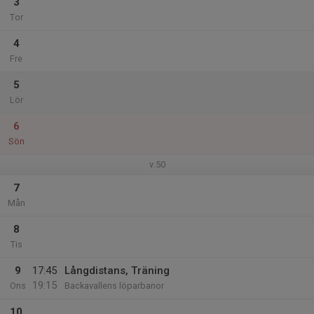
3
Tor
4
Fre
5
Lör
6
Sön
v.50
7
Mån
8
Tis
9
17:45
Långdistans, Träning
19:15
Ons
Backavallens löparbanor
10