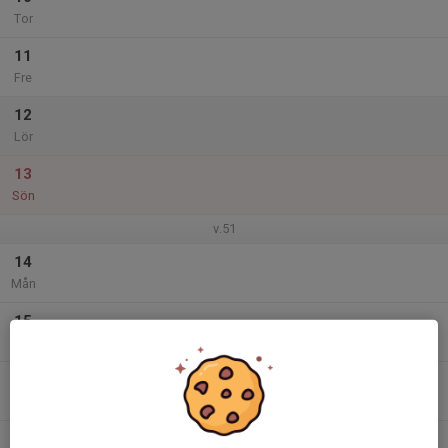
Tor
11
Fre
12
Lör
13
Sön
v.51
14
Mån
15
Tis
16
17:45
Långdistans, Träning
19:15
Ons
Backavallens löparbanor
17