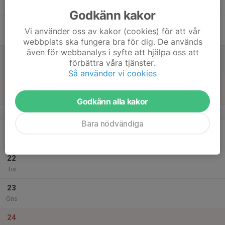
Tor
Godkänn kakor
18
Vi använder oss av kakor (cookies) för att vår
Fre
webbplats ska fungera bra för dig. De används
även för webbanalys i syfte att hjälpa oss att
19
förbättra våra tjänster.
Lör
Så använder vi cookies
20
Sön
Godkänn alla kakor
v.52
Bara nödvändiga
21
Mån
22
Tis
23
Ons
24