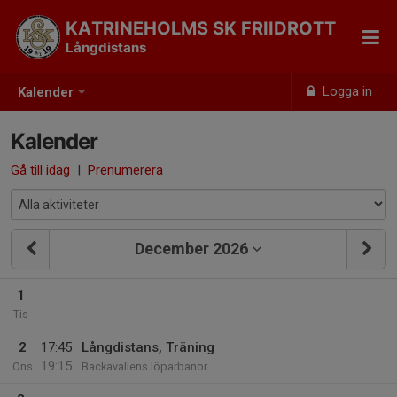
KATRINEHOLMS SK FRIIDROTT
Långdistans
Logga in
Kalender
Kalender
Gå till idag
|
Prenumerera
December 2026
1
Tis
2
17:45
Långdistans, Träning
19:15
Ons
Backavallens löparbanor