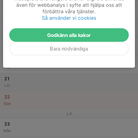
även för webbanalys i syfte att hjälpa oss att
17
förbättra våra tjänster.
Tis
Så använder vi cookies
18
17:45
Långdistans, Träning
19:15
Ons
Backavallens löparbanor
Godkänn alla kakor
19
Bara nödvändiga
Tor
20
Fre
21
Lör
22
Sön
v.9
23
Mån