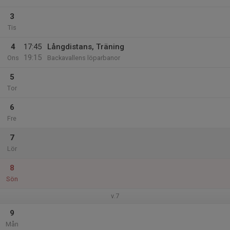
3
Tis
4
17:45
Långdistans, Träning
19:15
Ons
Backavallens löparbanor
5
Tor
6
Fre
7
Lör
8
Sön
v.7
9
Mån