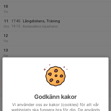
10
Tis
11
17:45
Långdistans, Träning
19:15
Ons
Backavallens löparbanor
12
Tor
13
Fre
14
Lör
15
Sön
v.8
Godkänn kakor
16
Vi använder oss av kakor (cookies) för att vår
Mån
webbplats ska fungera bra för dig. De används