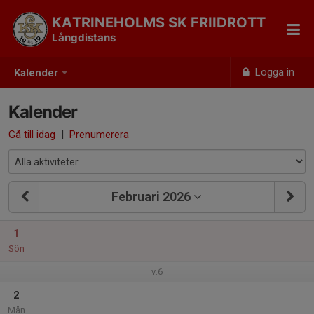
KATRINEHOLMS SK FRIIDROTT
Långdistans
Logga in
Kalender
Kalender
Gå till idag
|
Prenumerera
Februari 2026
1
Sön
v.6
2
Mån